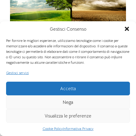
Gestisci Consenso
Per fornire le migliori esperienze, utilizziamo tecnologie come i cookie per
memorizzare e/o accedere alle informazioni del dispositivo. Il consenso a queste
Energia Rinnovabile
tecnologie ci permetterà di elaborare dati come il comportamento di navigazione
o ID unici su questo sito. Non acconsentire o ritirare il consenso può influire
negativamente su alcune caratteristiche e funzioni.
Cambiamenti climatici, energia rinnovabili, innovazione ,
Gestisci servizi
notizie dal mondo dell’ energia Il clima sta cambiando e resta
poco tempo alla Terra; quindi, occorre stravolgere
Accetta
2
Continua
Nega
Visualizza le preferenze
Cookie Policy
Informativa Privacy