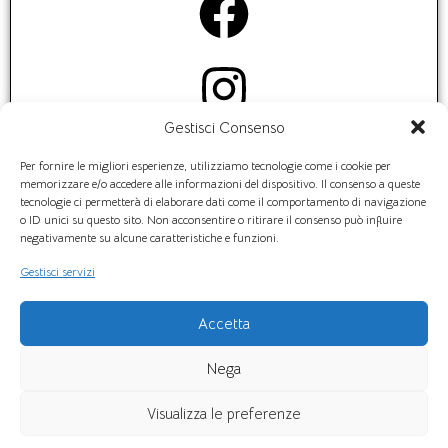
Gestisci Consenso
Per fornire le migliori esperienze, utilizziamo tecnologie come i cookie per
memorizzare e/o accedere alle informazioni del dispositivo. Il consenso a queste
tecnologie ci permetterà di elaborare dati come il comportamento di navigazione
o ID unici su questo sito. Non acconsentire o ritirare il consenso può influire
negativamente su alcune caratteristiche e funzioni.
SWITCH LUCE & GAS S.r.l. Via Cesario Console n. 3,
Gestisci servizi
80132 Napoli – C.F./P. IVA 07569201218 – Cap. soc. €
300.000,00 i.v. – PEC: switchlucegassrl@arubapec.it
Accetta
Titolare del trattamento:
SWITCH LUCE & GAS S.r.l. –
DPO:
Dott.ssa
Nega
M. Fulmine –
e-mail DPO:
dpo.fulmine@libero.it
Visualizza le preferenze
Privacy Policy
|
Cookie Policy
|
Note Legali
|
Newsletter
|
Lavora con noi
|
Assistenza
|
WhatsApp