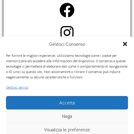
Gestisci Consenso
Per fornire le migliori esperienze, utilizziamo tecnologie come i cookie per
memorizzare e/o accedere alle informazioni del dispositivo. Il consenso a queste
tecnologie ci permetterà di elaborare dati come il comportamento di navigazione
o ID unici su questo sito. Non acconsentire o ritirare il consenso può influire
negativamente su alcune caratteristiche e funzioni.
SWITCH LUCE & GAS S.r.l. Via Cesario Console n. 3,
Gestisci servizi
80132 Napoli – C.F./P. IVA 07569201218 – Cap. soc. €
300.000,00 i.v. – PEC: switchlucegassrl@arubapec.it
Accetta
Titolare del trattamento:
SWITCH LUCE & GAS S.r.l. –
DPO:
Dott.ssa
Nega
M. Fulmine –
e-mail DPO:
dpo.fulmine@libero.it
Visualizza le preferenze
Privacy Policy
|
Cookie Policy
|
Note Legali
|
Newsletter
|
Lavora con noi
|