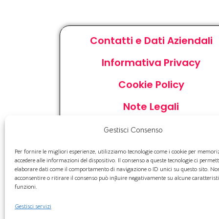
Contatti e Dati Aziendali
Informativa Privacy
Cookie Policy
Note Legali
Mix Energetico
Gestisci Consenso
Accertamenti della sicurez
Per fornire le migliori esperienze, utilizziamo tecnologie come i cookie per memori
accedere alle informazioni del dispositivo. Il consenso a queste tecnologie ci permett
post contatore
elaborare dati come il comportamento di navigazione o ID unici su questo sito. No
acconsentire o ritirare il consenso può influire negativamente su alcune caratterist
Tirv
funzioni.
Gestisci servizi