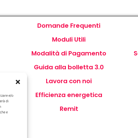
Domande Frequenti
Moduli Utili
Modalità di Pagamento
S
Guida alla bolletta 3.0
Lavora con noi
za
Efficienza energetica
zzare e/o
erà di
n
Remit
iche e